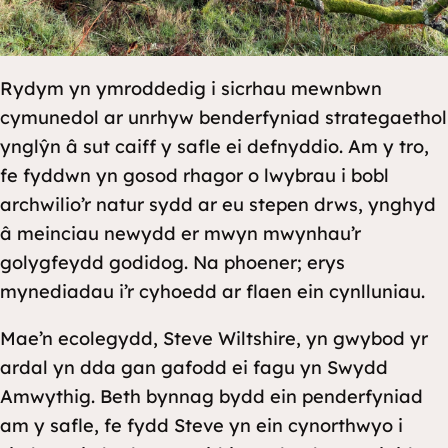
Rydym yn ymroddedig i sicrhau mewnbwn
cymunedol ar unrhyw benderfyniad strategaethol
ynglŷn â sut caiff y safle ei defnyddio. Am y tro,
fe fyddwn yn gosod rhagor o lwybrau i bobl
archwilio’r natur sydd ar eu stepen drws, ynghyd
â meinciau newydd er mwyn mwynhau’r
golygfeydd godidog. Na phoener; erys
mynediadau i’r cyhoedd ar flaen ein cynlluniau.
Mae’n ecolegydd, Steve Wiltshire, yn gwybod yr
ardal yn dda gan gafodd ei fagu yn Swydd
Amwythig. Beth bynnag bydd ein penderfyniad
am y safle, fe fydd Steve yn ein cynorthwyo i