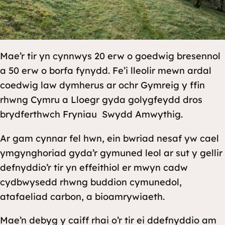
Mae’r tir yn cynnwys 20 erw o goedwig bresennol
a 50 erw o borfa fynydd. Fe’i lleolir mewn ardal
coedwig law dymherus ar ochr Gymreig y ffin
rhwng Cymru a Lloegr gyda golygfeydd dros
brydferthwch Fryniau Swydd Amwythig.
Ar gam cynnar fel hwn, ein bwriad nesaf yw cael
ymgynghoriad gyda’r gymuned leol ar sut y gellir
defnyddio’r tir yn effeithiol er mwyn cadw
cydbwysedd rhwng buddion cymunedol,
atafaeliad carbon, a bioamrywiaeth.
Mae’n debyg y caiff rhai o’r tir ei ddefnyddio am