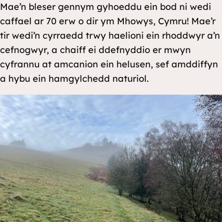
Mae’n bleser gennym gyhoeddu ein bod ni wedi
caffael ar 70 erw o dir ym Mhowys, Cymru! Mae’r
tir wedi’n cyrraedd trwy haelioni ein rhoddwyr a’n
cefnogwyr, a chaiff ei ddefnyddio er mwyn
cyfrannu at amcanion ein helusen, sef amddiffyn
a hybu ein hamgylchedd naturiol.