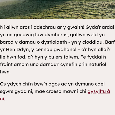
Ni allwn aros i ddechrau ar y gwaith! Gyda’r ardal
yn un goedwig law dymherus, gallwn weld yn
barod y darnau o dystiolaeth - yn y cloddiau, Barf
yr Hen Ddyn, y cennau gwahanol – o’r hyn allai’r
lle hwn fod, a’r hyn y bu ers talwm. Fe fyddai’n
fraint arnom uno darnau’r cynefin prin naturiol
hwn.
Os ydych chi’n byw’n agos ac yn dymuno cael
sgwrs gyda ni, mae croeso mawr i chi
gysylltu â
ni.