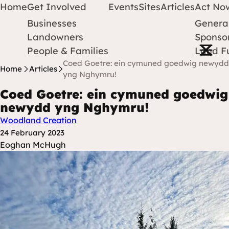
Home
Get Involved
Events
Sites
Articles
Act No
Businesses
Genera
Protect Earth
Skip to content
Landowners
Sponsor
Open m
People & Families
Land F
Coed Goetre: ein cymuned goedwig newydd
Home
Articles
yng Nghymru!
Coed Goetre: ein cymuned goedwig
newydd yng Nghymru!
Woodland Creation
Posted at
24 February 2023
Posted By
Eoghan McHugh