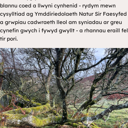
blannu coed a llwyni cynhenid - rydym mewn
cysylltiad ag Ymddiriedolaeth Natur Sir Faesyfed
a grwpiau cadwraeth lleol am syniadau ar greu
cynefin gwych i fywyd gwyllt - a rhannau eraill fel
tir pori.