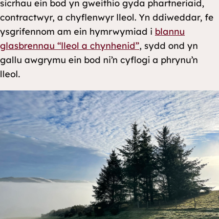
sicrhau ein bod yn gweithio gyda phartneriaid,
contractwyr, a chyflenwyr lleol. Yn ddiweddar, fe
ysgrifennom am ein hymrwymiad i
blannu
glasbrennau “lleol a chynhenid”
, sydd ond yn
gallu awgrymu ein bod ni’n cyflogi a phrynu’n
lleol.